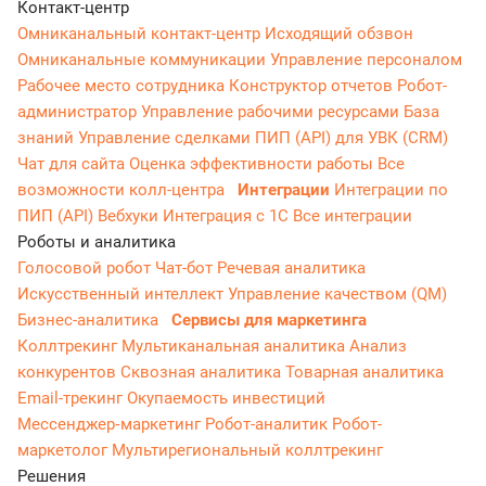
Контакт-центр
Омниканальный контакт-центр
Исходящий обзвон
Омниканальные коммуникации
Управление персоналом
Рабочее место сотрудника
Конструктор отчетов
Робот-
администратор
Управление рабочими ресурсами
База
знаний
Управление сделками
ПИП (API) для УВК (CRM)
Чат для сайта
Оценка эффективности работы
Все
возможности колл-центра
Интеграции
Интеграции по
ПИП (API)
Вебхуки
Интеграция с 1С
Все интеграции
Роботы и аналитика
Голосовой робот
Чат-бот
Речевая аналитика
Искусственный интеллект
Управление качеством (QM)
Бизнес-аналитика
Сервисы для маркетинга
Коллтрекинг
Мультиканальная аналитика
Анализ
конкурентов
Сквозная аналитика
Товарная аналитика
Email-трекинг
Окупаемость инвестиций
Мессенджер‑маркетинг
Робот-аналитик
Робот-
маркетолог
Мультирегиональный коллтрекинг
Решения