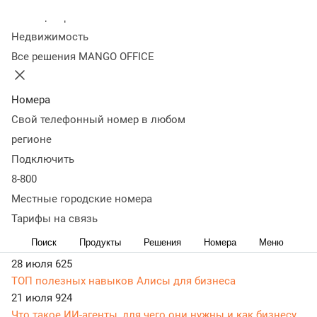
Колл-центр
Статьи, обзоры, ТОПы, идеи и советы для развития
Недвижимость
бизнеса в разделе Бизнес-рецепты. Самая актуальная,
Все решения MANGO OFFICE
живая и понятная информация доступным языком.
22 июля 2025
35 041
Новый закон о кибермошенничестве и спам-звонках:
Номера
разбираемся, что делать бизнесу
Свой телефонный номер в любом
26 февраля 2025
16 796
регионе
Как организовать и провести онлайн-встречу
Подключить
27 августа 2021
59 677
8-800
Как организовать в офисе IP-телефонию: способы
организации, оборудование, настройка
Местные городские номера
04 августа
13
Тарифы на связь
Клиенты жалуются, что не могут дозвониться:
Поиск
Продукты
Решения
Номера
Меню
исправляем вместе с MANGO OFFICE
28 июля
625
ТОП полезных навыков Алисы для бизнеса
21 июля
924
Что такое ИИ-агенты, для чего они нужны и как бизнесу