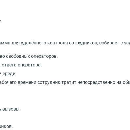
е
амма для удалённого контроля сотрудников, собирает с за
тво свободных операторов.
ответа оператора.
череди.
абочего времени сотрудник тратит непосредственно на об
ь вызовы.
онков.