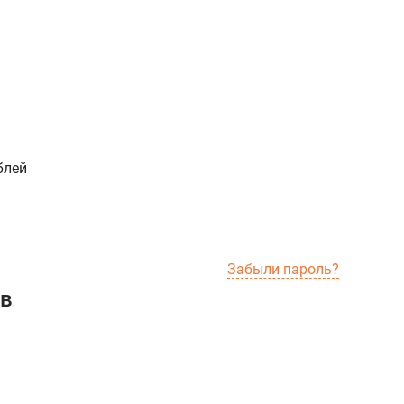
блей
Забыли пароль?
ов