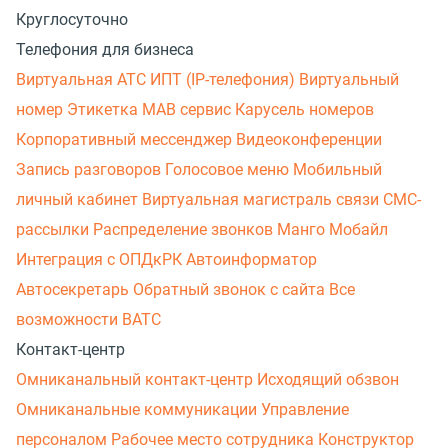
Круглосуточно
Телефония для бизнеса
Виртуальная АТС
ИПТ (IP-телефония)
Виртуальный
номер
Этикетка
МАВ сервис
Карусель номеров
Корпоративный мессенджер
Видеоконференции
Запись разговоров
Голосовое меню
Мобильный
личный кабинет
Виртуальная магистраль связи
СМС-
рассылки
Распределение звонков
Манго Мобайл
Интеграция с ОПДкРК
Автоинформатор
Автосекретарь
Обратный звонок с сайта
Все
возможности ВАТС
Контакт-центр
Омниканальный контакт-центр
Исходящий обзвон
Омниканальные коммуникации
Управление
персоналом
Рабочее место сотрудника
Конструктор