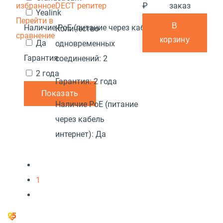
избранное
DECT репитер
₽
заказ
Yealink
Перейти в
В
Наличие PoE (питание через кабель интернет)
Количество
сравнение
корзину
Да
одновременных
Гарантия
соединений:
2
2 года
Гарантия:
2 года
Показать
Наличие PoE (питание
через кабель
интернет):
Да
1