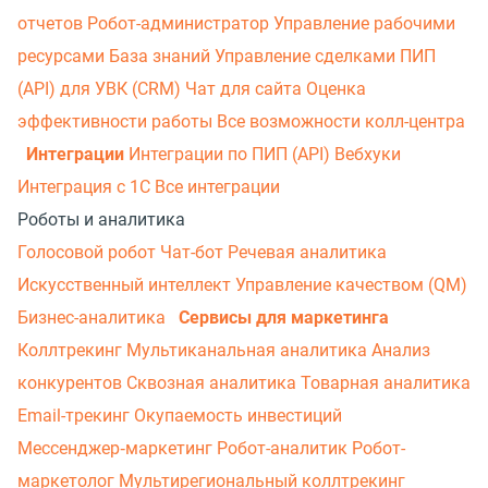
отчетов
Робот-администратор
Управление рабочими
ресурсами
База знаний
Управление сделками
ПИП
(API) для УВК (CRM)
Чат для сайта
Оценка
эффективности работы
Все возможности колл-центра
Интеграции
Интеграции по ПИП (API)
Вебхуки
Интеграция с 1С
Все интеграции
Роботы и аналитика
Голосовой робот
Чат-бот
Речевая аналитика
Искусственный интеллект
Управление качеством (QM)
Бизнес-аналитика
Сервисы для маркетинга
Коллтрекинг
Мультиканальная аналитика
Анализ
конкурентов
Сквозная аналитика
Товарная аналитика
Email-трекинг
Окупаемость инвестиций
Мессенджер‑маркетинг
Робот-аналитик
Робот-
маркетолог
Мультирегиональный коллтрекинг