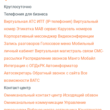
Круглосуточно
Телефония для бизнеса
Виртуальная АТС
ИПТ (IP-телефония)
Виртуальный
номер
Этикетка
МАВ сервис
Карусель номеров
Корпоративный мессенджер
Видеоконференции
Запись разговоров
Голосовое меню
Мобильный
личный кабинет
Виртуальная магистраль связи
СМС-
рассылки
Распределение звонков
Манго Мобайл
Интеграция с ОПДкРК
Автоинформатор
Автосекретарь
Обратный звонок с сайта
Все
возможности ВАТС
Контакт-центр
Омниканальный контакт-центр
Исходящий обзвон
Омниканальные коммуникации
Управление
персоналом
Рабочее место сотрудника
Конструктор