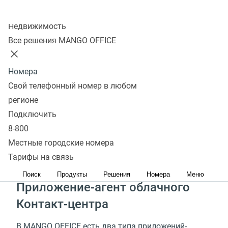
центра во многом зависит продуктивность работы
Колл-центр
операторов и качество обслуживания клиентов.
Недвижимость
Стоимость
Узнать подробнее
Все решения MANGO OFFICE
Номера
Из чего состоит рабочее
Свой телефонный номер в любом
место оператора колл-
регионе
Подключить
центра
8-800
Местные городские номера
На рабочем компьютере оператора работают
Тарифы на связь
несколько приложений.
Поиск
Продукты
Решения
Номера
Меню
Приложение-агент облачного
Контакт-центра
В MANGO OFFICE есть два типа приложений-